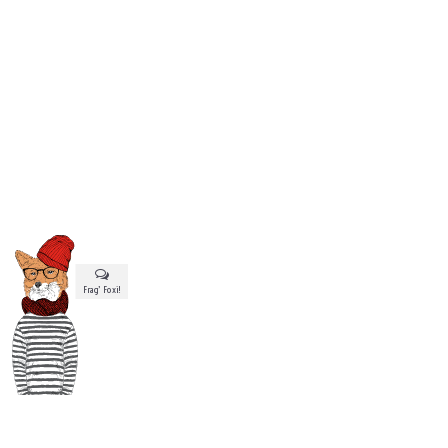
Frag’ Foxi!