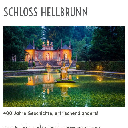
I
SCHLOSS HELLBRUNN
n
h
a
l
t
400 Jahre Geschichte, erfrischend anders!
Das Highlight sind sicherlich die
einzigartigen