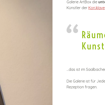
Galerie ArtBox die
unt
Künstler der
Kon.klave
Räume
Kunst
...das ist im Saalbach
Die Galerie ist für Je
Rezeption fragen.