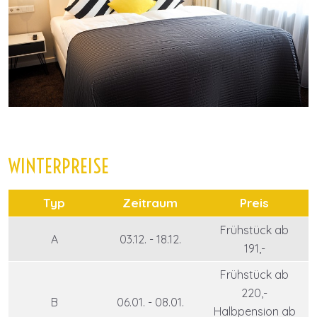
WINTERPREISE
Typ
Zeitraum
Preis
Frühstück ab
A
03.12. - 18.12.
191,-
Frühstück ab
220,-
B
06.01. - 08.01.
Halbpension ab