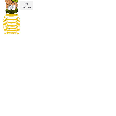
Frag’ Foxi!