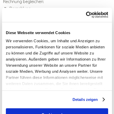
Rechnung begleichen:
Barzahlung
EC-Karte / Bankomatkarte
Kreditkarte (Mastercard und Visa)
Bitcoins
Diese Webseite verwendet Cookies
Ethereum
Wir verwenden Cookies, um Inhalte und Anzeigen zu
personalisieren, Funktionen für soziale Medien anbieten
zu können und die Zugriffe auf unsere Website zu
JETZT ANFRAGEN
analysieren. Außerdem geben wir Informationen zu Ihrer
Verwendung unserer Website an unsere Partner für
JETZT BUCHEN
soziale Medien, Werbung und Analysen weiter. Unsere
Partner führen diese Informationen möglicherweise mit
weiteren Daten zusammen, die Sie ihnen bereitgestellt
haben oder die sie im Rahmen Ihrer Nutzung der Dienste
WEITERE INFOS
gesammelt haben. Weiter zur
Datenschutzerklärung
.
Details zeigen
ZURÜCK ZUR ZIMMERÜBERSICHT