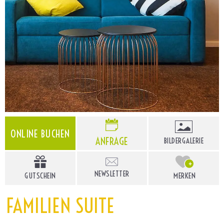
ONLINE BUCHEN
ANFRAGE
BILDERGALERIE
+
NEWSLETTER
GUTSCHEIN
MERKEN
I
FAMILIEN SUITE
n
h