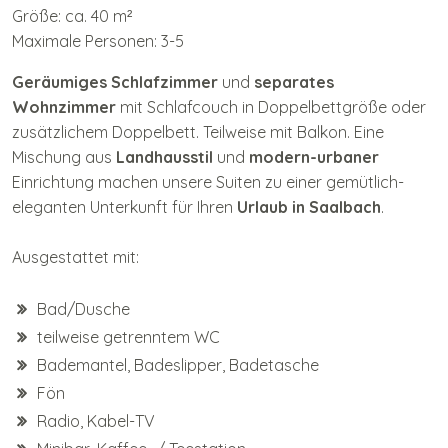
a
Größe:
ca. 40
m
²
l
Maximale Personen:
3-5
t
Geräumiges Schlafzimmer
und
separates
Wohnzimmer
mit Schlafcouch in Doppelbettgröße oder
zusätzlichem Doppelbett. Teilweise mit Balkon. Eine
Mischung aus
Landhausstil
und
modern-urbaner
Einrichtung machen unsere Suiten zu einer gemütlich-
eleganten Unterkunft für Ihren
Urlaub in Saalbach
.
Ausgestattet mit:
Bad/Dusche
teilweise getrenntem WC
Bademantel, Badeslipper, Badetasche
Fön
Radio, Kabel-TV