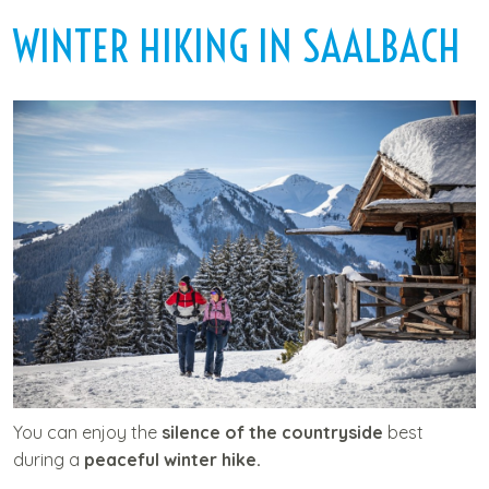
C
WINTER HIKING IN SAALBACH
o
n
t
e
n
t
You can enjoy the
silence of the countryside
best
during a
peaceful winter hike.