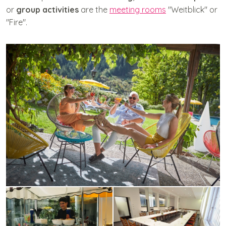
or
group activities
are the
meeting rooms
"Weitblick" or
"Fire".