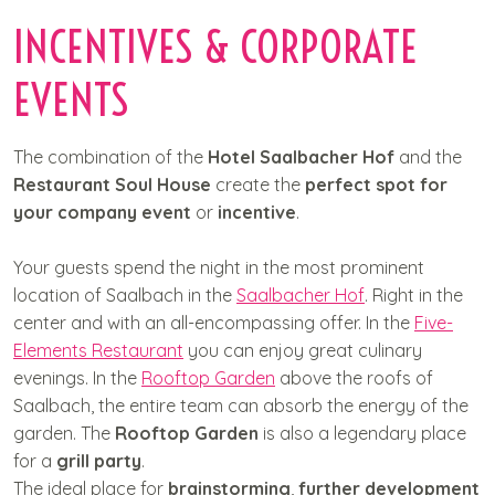
C
INCENTIVES & CORPORATE
o
n
EVENTS
t
e
n
The combination of the
Hotel Saalbacher Hof
and the
t
Restaurant Soul House
create the
perfect spot for
your company event
or
incentive
.
Your guests spend the night in the most prominent
location of Saalbach in the
Saalbacher Hof
. Right in the
center and with an all-encompassing offer. In the
Five-
Elements Restaurant
you can enjoy great culinary
evenings. In the
Rooftop Garden
above the roofs of
Saalbach, the entire team can absorb the energy of the
garden. The
Rooftop Garden
is also a legendary place
for a
grill party
.
The ideal place for
brainstorming
,
further development