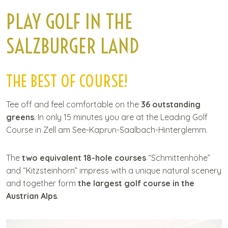
C
PLAY GOLF IN THE
o
n
SALZBURGER LAND
t
e
n
THE BEST OF COURSE!
t
Tee off and feel comfortable on the
36 outstanding
greens
. In only 15 minutes you are at the Leading Golf
Course in Zell am See-Kaprun-Saalbach-Hinterglemm.
The
two equivalent 18-hole courses
“Schmittenhöhe”
and “Kitzsteinhorn” impress with a unique natural scenery
and together form
the largest golf course in the
Austrian Alps
.