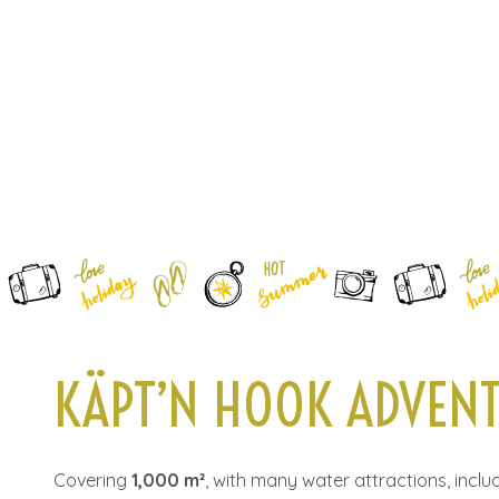
0
HOME
C
KÄPT’N HOOK ADVEN
o
n
t
e
Covering
1,000 m²
, with many water attractions, inclu
n