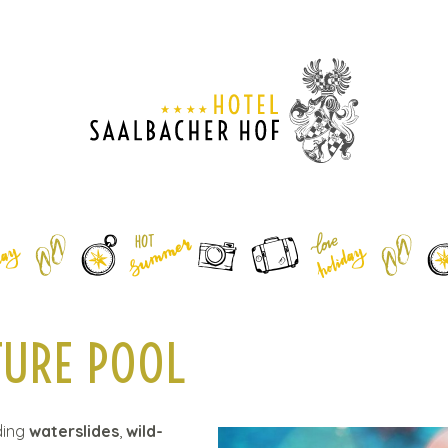
1
MENU
2
CONTENT
3
CONTACT
4
SITEMAP
TURE POOL
ding
waterslides
,
wild-