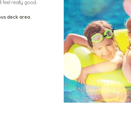
ll feel really good.
ous deck area
.