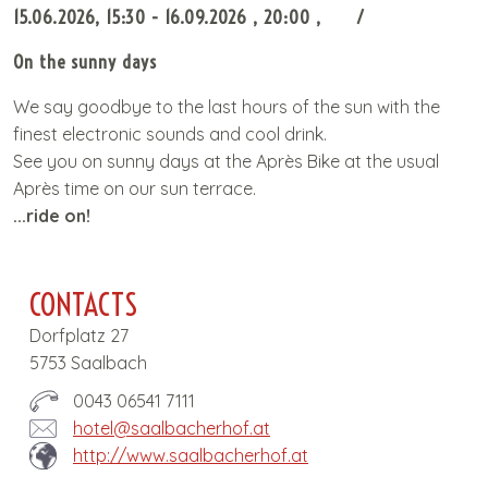
t
15.06.2026
, 15:30
- 16.09.2026
, 20:00
e
On the sunny days
n
t
We say goodbye to the last hours of the sun with the
finest electronic sounds and cool drink.
See you on sunny days at the Après Bike at the usual
Après time on our sun terrace.
...ride on!
CONTACTS
Dorfplatz 27
5753 Saalbach
0043 06541 7111
hotel@saalbacherhof.at
http://www.saalbacherhof.at