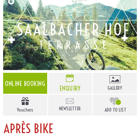
ONLINE BOOKING
ENQUIRY
GALLERY
+
NEWSLETTER
Vouchers
ADD TO LIST
C
APRÈS BIKE
o
n