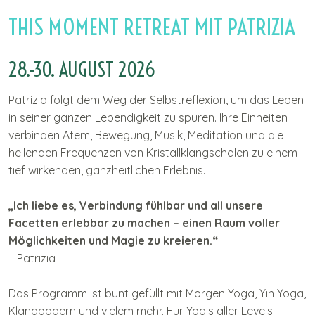
I
THIS MOMENT RETREAT MIT PATRIZIA
n
h
a
28.-30. AUGUST 2026
l
t
Patrizia folgt dem Weg der Selbstreflexion, um das Leben
in seiner ganzen Lebendigkeit zu spüren. Ihre Einheiten
verbinden Atem, Bewegung, Musik, Meditation und die
heilenden Frequenzen von Kristallklangschalen zu einem
tief wirkenden, ganzheitlichen Erlebnis.
„Ich liebe es, Verbindung fühlbar und all unsere
Facetten erlebbar zu machen – einen Raum voller
Möglichkeiten und Magie zu kreieren.“
– Patrizia
Das Programm ist bunt gefüllt mit Morgen Yoga, Yin Yoga,
Klangbädern und vielem mehr. Für Yogis aller Levels