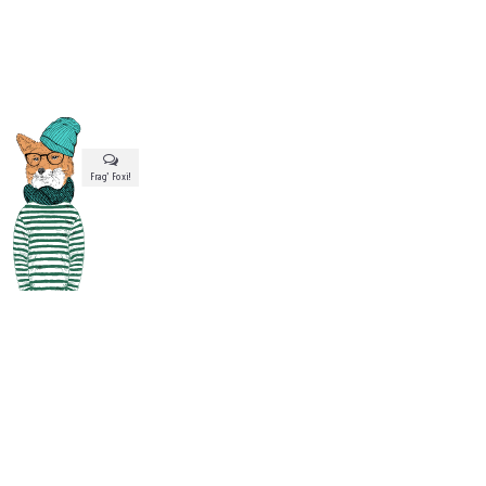
Frag’ Foxi!