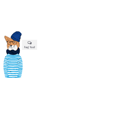
Frag’ Foxi!