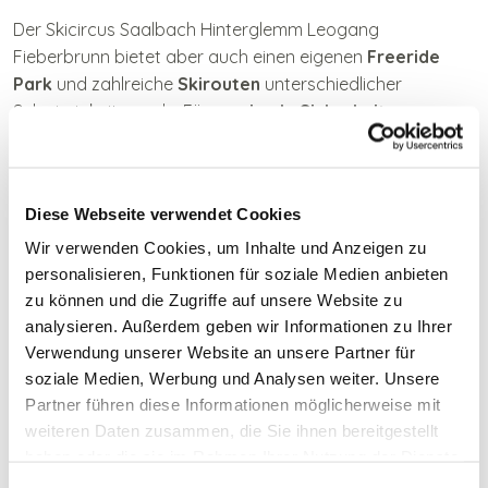
Der Skicircus Saalbach Hinterglemm Leogang
Fieberbrunn bietet aber auch einen eigenen
Freeride
Park
und zahlreiche
Skirouten
unterschiedlicher
Schwierigkeitsgrade. Für
maximale
Sicherheit
sorgen
Info-Points, LVS-Suchfelder & Checkpoints powered by
ORTOVOX und speziell auf die Region zugeschnittene
Lawinenwarnberichte.
Diese Webseite verwendet Cookies
Wir verwenden Cookies, um Inhalte und Anzeigen zu
Jetzt anfragen
personalisieren, Funktionen für soziale Medien anbieten
zu können und die Zugriffe auf unsere Website zu
Jetzt buchen
analysieren. Außerdem geben wir Informationen zu Ihrer
Verwendung unserer Website an unsere Partner für
soziale Medien, Werbung und Analysen weiter. Unsere
Partner führen diese Informationen möglicherweise mit
weiteren Daten zusammen, die Sie ihnen bereitgestellt
haben oder die sie im Rahmen Ihrer Nutzung der Dienste
gesammelt haben. Weiter zur
Datenschutzerklärung
.