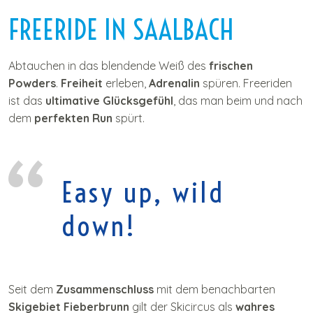
I
FREERIDE IN SAALBACH
n
h
a
Abtauchen in das blendende Weiß des
frischen
l
Powders
.
Freiheit
erleben,
Adrenalin
spüren. Freeriden
t
ist das
ultimative Glücksgefühl
, das man beim und nach
dem
perfekten Run
spürt.
Easy up, wild
down!
Seit dem
Zusammenschluss
mit dem benachbarten
Skigebiet Fieberbrunn
gilt der Skicircus als
wahres