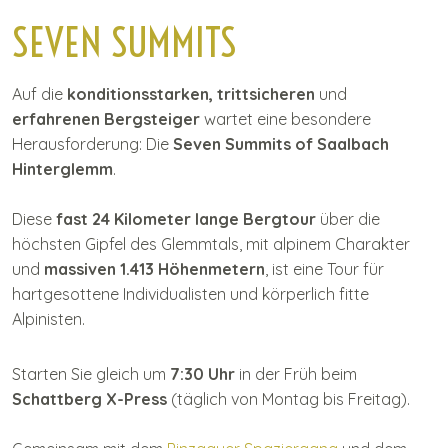
I
SEVEN SUMMITS
n
h
a
Auf die
konditionsstarken, trittsicheren
und
l
erfahrenen Bergsteiger
wartet eine besondere
t
Herausforderung: Die
Seven Summits of Saalbach
Hinterglemm
.
Diese
fast 24 Kilometer lange Bergtour
über die
höchsten Gipfel des Glemmtals, mit alpinem Charakter
und
massiven 1.413 Höhenmetern
, ist eine Tour für
hartgesottene Individualisten und körperlich fitte
Alpinisten.
Starten Sie gleich um
7:30 Uhr
in der Früh beim
Schattberg X-Press
(täglich von Montag bis Freitag).