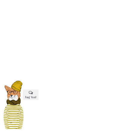
Frag’ Foxi!