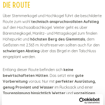
DIE ROUTE
Über Stemmerkogel und Hochkogel führt die beschilderte
Route zum wohl
technisch anspruchsvollsten Aufstieg
auf den Hochsaalbachkogel. Weiter geht es über
Bärensteigkogel, Manlitz- und Mittagskogel zum finalen
Höhepunkt und
höchsten Berg des Glemmtals
, dem
Geißstein mit 2.363 m. Kraftreserven sollten auch für den
schwierigen Abstieg
über das Birgel in den Talschluss
eingeplant werden.
Entlang dieser Route befinden sich
keine
bewirtschafteten Hütten
. Das setzt eine
gute
Vorbereitung
voraus: Nur mit
perfekter Ausrüstung,
genug Proviant und Wasser
im Rucksack und einer
Tourenplanung hinsichtlich Wetter
und
vorzeitigen
Abstiegsmöglichkeiten
sollte man diese Tour in Angriff
nehmen.