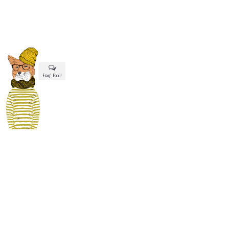
Frag’ Foxi!