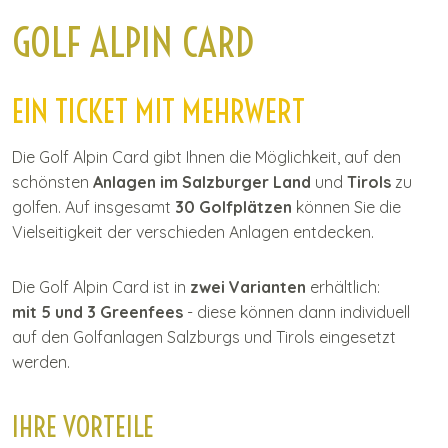
I
GOLF ALPIN CARD
n
h
a
EIN TICKET MIT MEHRWERT
l
t
Die Golf Alpin Card gibt Ihnen die Möglichkeit, auf den
schönsten
Anlagen im Salzburger Land
und
Tirols
zu
golfen. Auf insgesamt
30 Golfplätzen
können Sie die
Vielseitigkeit der verschieden Anlagen entdecken.
Die Golf Alpin Card ist in
zwei Varianten
erhältlich:
mit 5 und 3 Greenfees
- diese können dann individuell
auf den Golfanlagen Salzburgs und Tirols eingesetzt
werden.
IHRE VORTEILE